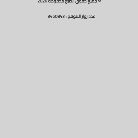
© جميع حقوق الطبع محفوظة
2026
عدد زوار الموقع :
3460843