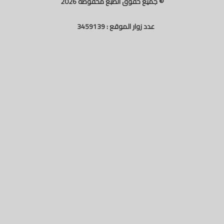
© جميع حقوق الطبع محفوظة
2026
عدد زوار الموقع :
3459139